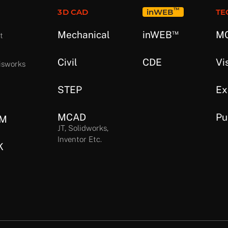
™
3D CAD
in
WEB
TE
™
Mechanical
in
WEB
MC
t
Civil
CDE
Vi
isworks
STEP
Ex
MCAD
Pu
IM
JT, Solidworks,
Inventor Etc.
K