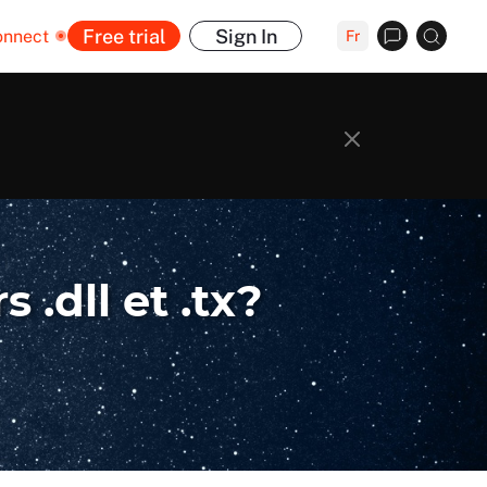
Free trial
Sign In
onnect
Fr
 .dll et .tx?