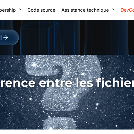
ership
Code source
Assistance technique
DevC
l
rence entre les fichiers