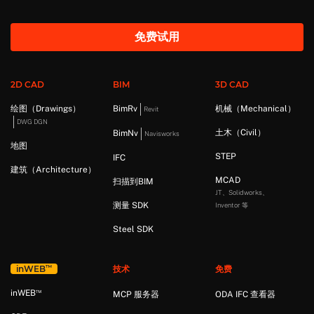
免费试用
2D CAD
BIM
3D CAD
绘图（Drawings）
BimRv
机械（Mechanical）
Revit
DWG DGN
土木（Civil）
BimNv
Navisworks
地图
STEP
IFC
建筑（Architecture）
MCAD
扫描到BIM
JT、Solidworks、
测量 SDK
Inventor 等
Steel SDK
™
in
WEB
技术
免费
™
in
WEB
MCP 服务器
ODA IFC 查看器