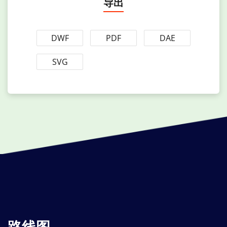
导出
DWF
PDF
DAE
SVG