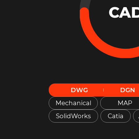
CA
DWG
DGN
Mechanical
MAP
SolidWorks
Catia