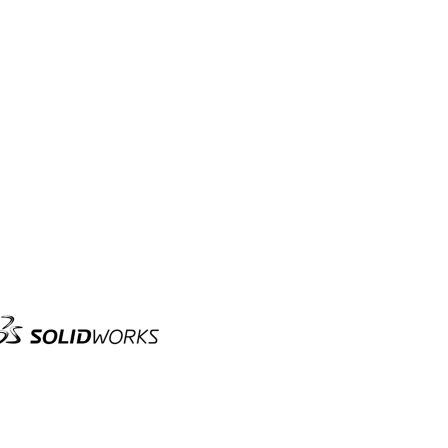
olid
orks