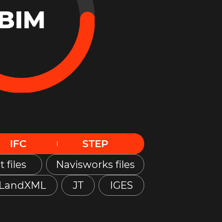
BIM
IFC
STEP
t files
Navisworks files
LandXML
JT
IGES