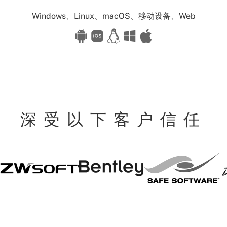
Available
Windows、Linux、macOS、移动设备、Web
for:
深受以下客户信任
Safe
S
Bentley
ZW
Software
W
Soft