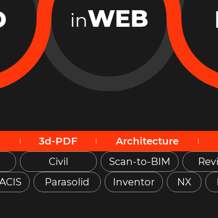
WEB
D
in
3d-PDF
Architecture
Civil
Scan-to-BIM
Revi
ACIS
Parasolid
Inventor
NX