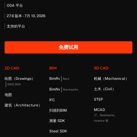
ODA 平台
27.6 版本 - 7月 10, 2026
支持的平台
免费试用
2D CAD
BIM
3D CAD
绘图（Drawings）
BimRv
机械（Mechanical）
Revit
DWG DGN
土木（Civil）
BimNv
Navisworks
地图
STEP
IFC
建筑（Architecture）
MCAD
扫描到BIM
JT、Solidworks、
测量 SDK
Inventor 等
Steel SDK