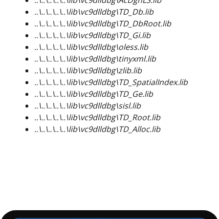
..\..\..\..\..\lib\vc9dlldbg\AcDgnLS.lib
..\..\..\..\..\lib\vc9dlldbg\TD_Db.lib
..\..\..\..\..\lib\vc9dlldbg\TD_DbRoot.lib
..\..\..\..\..\lib\vc9dlldbg\TD_Gi.lib
..\..\..\..\..\lib\vc9dlldbg\oless.lib
..\..\..\..\..\lib\vc9dlldbg\tinyxml.lib
..\..\..\..\..\lib\vc9dlldbg\zlib.lib
..\..\..\..\..\lib\vc9dlldbg\TD_SpatialIndex.lib
..\..\..\..\..\lib\vc9dlldbg\TD_Ge.lib
..\..\..\..\..\lib\vc9dlldbg\sisl.lib
..\..\..\..\..\lib\vc9dlldbg\TD_Root.lib
..\..\..\..\..\lib\vc9dlldbg\TD_Alloc.lib