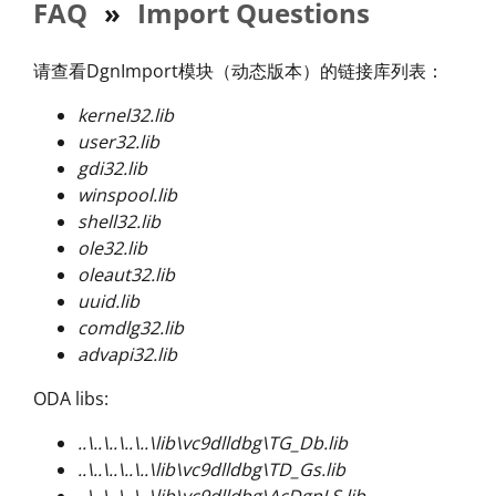
FAQ
»
Import Questions
请查看DgnImport模块（动态版本）的链接库列表：
kernel32.lib
user32.lib
gdi32.lib
winspool.lib
shell32.lib
ole32.lib
oleaut32.lib
uuid.lib
comdlg32.lib
advapi32.lib
ODA libs:
..\..\..\..\..\lib\vc9dlldbg\TG_Db.lib
..\..\..\..\..\lib\vc9dlldbg\TD_Gs.lib