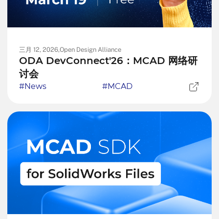
三月 12, 2026,
Open Design Alliance
ODA DevConnect'26：MCAD 网络研
讨会
#News
#MCAD