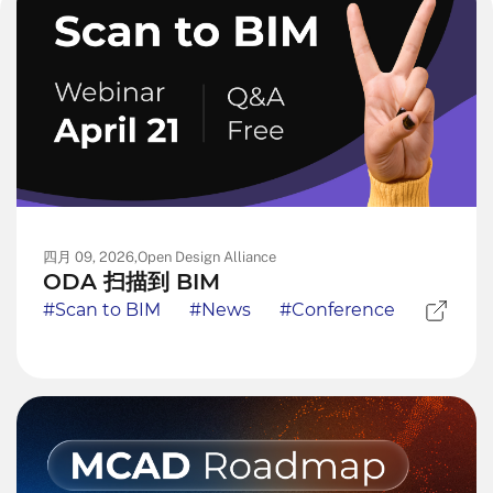
四月 09, 2026,
Open Design Alliance
ODA 扫描到 BIM
#Scan to BIM
#News
#Conference