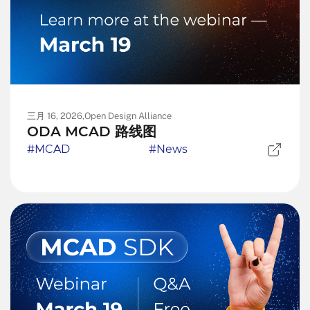
三月 16, 2026,
Open Design Alliance
ODA MCAD 路线图
#MCAD
#News