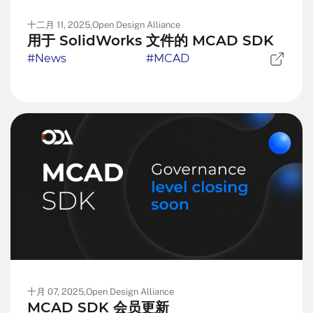
十二月 11, 2025,
Open Design Alliance
用于 SolidWorks 文件的 MCAD SDK
#News
#MCAD
十月 07, 2025,
Open Design Alliance
MCAD SDK 会员更新