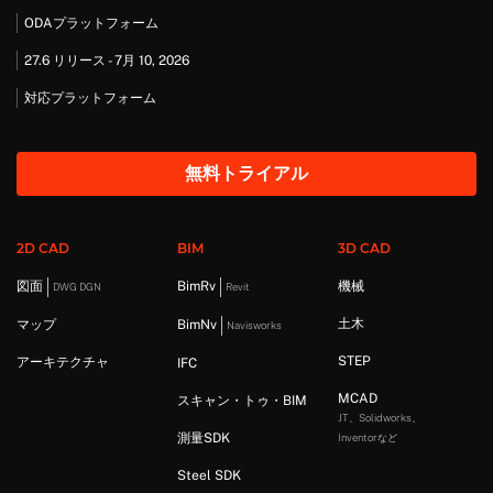
ODAプラットフォーム
27.6 リリース - 7月 10, 2026
対応プラットフォーム
無料トライアル
2D CAD
BIM
3D CAD
図面
BimRv
機械
DWG DGN
Revit
土木
マップ
BimNv
Navisworks
STEP
アーキテクチャ
IFC
MCAD
スキャン・トゥ・BIM
JT、Solidworks、
測量SDK
Inventorなど
Steel SDK