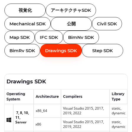
視覚化
アーキテクチャSDK
Mechanical SDK
公開
Civil SDK
Map SDK
IFC SDK
BimNv SDK
BimRv SDK
Drawings SDK
Step SDK
Drawings SDK
Operating
Library
Architecture
Compilers
System
Type
Visual Studio 2015, 2017,
static,
x86_64
7, 8, 10,
2019, 2022
dynamic
Windows
11,
Visual Studio 2015, 2017,
static,
Server
x86
2019, 2022
dynamic