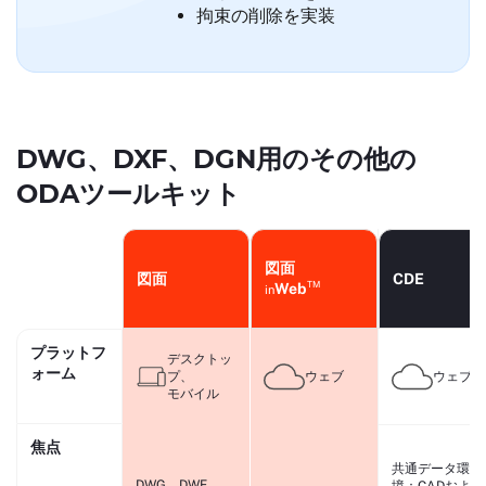
拘束の削除を実装
DWG、DXF、DGN用のその他の
ODAツールキット
図面
図面
CDE
TM
Web
in
プラットフ
デスクトッ
ォーム
プ、
ウェブ
ウェブ
モバイル
焦点
共通データ環
DWG、DWF、
境：CADおよび