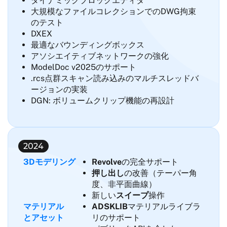
ダイナミックブロックエディタ
大規模なファイルコレクションでのDWG拘束
のテスト
DXEX
最適なバウンディングボックス
アソシエイティブネットワークの強化
ModelDoc v2025のサポート
.rcs点群スキャン読み込みのマルチスレッドバ
ージョンの実装
DGN: ボリュームクリップ機能の再設計
2024
3Dモデリング
Revolve
の完全サポート
押し出し
の改善（テーパー角
度、非平面曲線）
新しい
スイープ
操作
マテリアル
ADSKLIB
マテリアルライブラ
とアセット
リのサポート