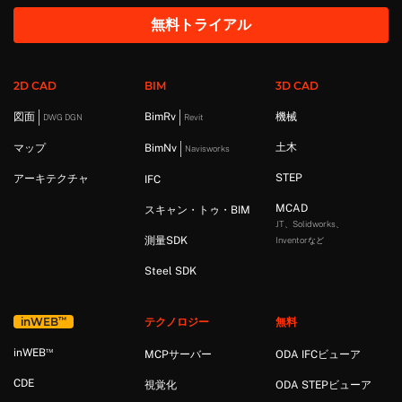
無料トライアル
2D CAD
BIM
3D CAD
図面
BimRv
機械
DWG DGN
Revit
土木
マップ
BimNv
Navisworks
STEP
アーキテクチャ
IFC
MCAD
スキャン・トゥ・BIM
JT、Solidworks、
測量SDK
Inventorなど
Steel SDK
™
in
WEB
テクノロジー
無料
™
in
WEB
MCPサーバー
ODA IFCビューア
CDE
視覚化
ODA STEPビューア