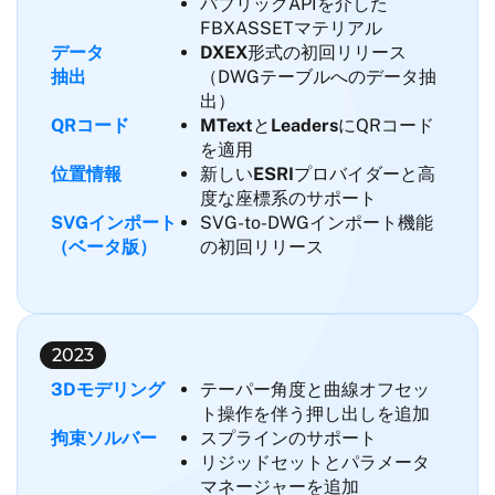
パブリックAPIを介した
FBXASSETマテリアル
データ
DXEX
形式の初回リリース
抽出
（DWGテーブルへのデータ抽
出）
QRコード
MText
と
Leaders
にQRコード
を適用
位置情報
新しい
ESRI
プロバイダーと高
度な座標系のサポート
SVGインポート
SVG-to-DWGインポート機能
（ベータ版）
の初回リリース
2023
3Dモデリング
テーパー角度と曲線オフセッ
ト操作を伴う押し出しを追加
拘束ソルバー
スプラインのサポート
リジッドセットとパラメータ
マネージャーを追加