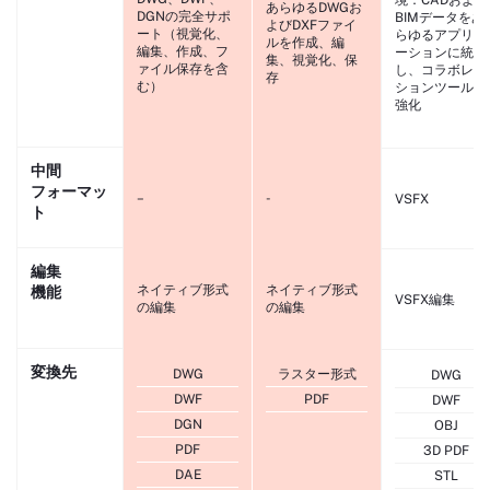
あらゆるDWGお
DGNの完全サポ
BIMデータをあ
よびDXFファイ
ート（視覚化、
らゆるアプリケ
ルを作成、編
編集、作成、フ
ーションに統合
集、視覚化、保
ァイル保存を含
し、コラボレー
存
む）
ションツールで
強化
中間
フォーマッ
–
-
VSFX
ト
編集
ネイティブ形式
ネイティブ形式
機能
VSFX編集
の編集
の編集
変換先
DWG
ラスター形式
DWG
DWF
PDF
DWF
DGN
OBJ
PDF
3D PDF
DAE
STL