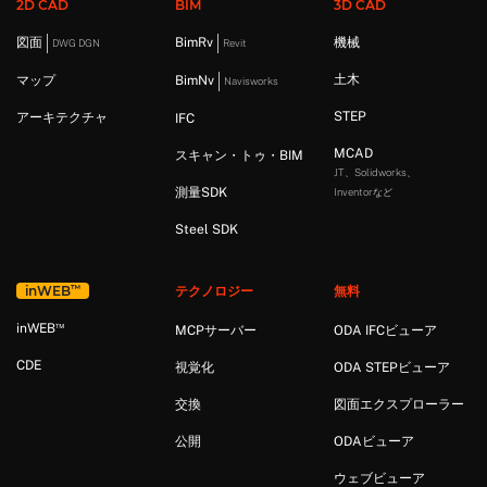
2D CAD
BIM
3D CAD
図面
BimRv
機械
DWG DGN
Revit
土木
マップ
BimNv
Navisworks
STEP
アーキテクチャ
IFC
MCAD
スキャン・トゥ・BIM
JT、Solidworks、
測量SDK
Inventorなど
Steel SDK
™
in
WEB
テクノロジー
無料
™
in
WEB
MCPサーバー
ODA IFCビューア
CDE
視覚化
ODA STEPビューア
交換
図面エクスプローラー
公開
ODAビューア
ウェブビューア