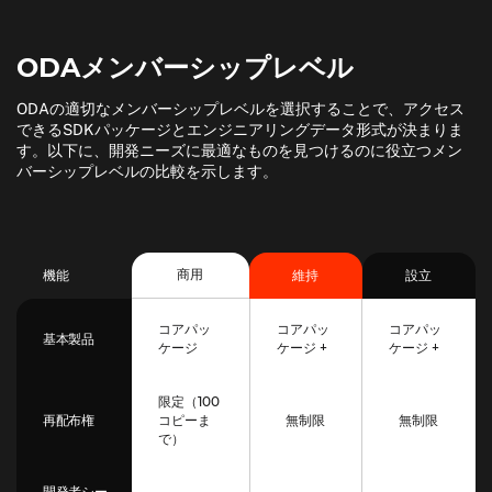
ODAメンバーシップレベル
ODAの適切なメンバーシップレベルを選択することで、アクセス
できるSDKパッケージとエンジニアリングデータ形式が決まりま
す。以下に、開発ニーズに最適なものを見つけるのに役立つメン
バーシップレベルの比較を示します。
商用
機能
維持
設立
コアパッ
コアパッ
コアパッ
基本製品
ケージ
ケージ +
ケージ +
限定（100
コピーま
無制限
無制限
再配布権
で）