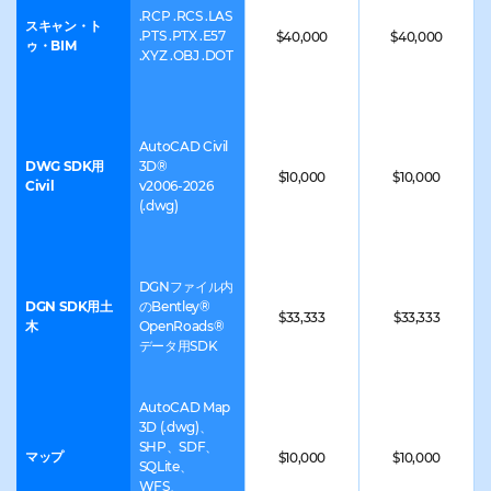
Drawings SDK
語
.RCP .RCS .LAS
のみで利用可能
スキャン・ト
.PTS .PTX .E57
$40,000
$40,000
ゥ・BIM
.XYZ .OBJ .DOT
対
応
プ
AutoCAD Civil
ラ
Windows,
DWG SDK用
3D®
ッ
$10,000
$10,000
Civil
v2006-2026
Linux, Android,
ト
(.dwg)
macOS, iOS
フ
ォ
ー
DGNファイル内
DGN SDK用土
のBentley®
ム
$33,333
$33,333
木
OpenRoads®
コアパッ
データ用SDK
ケージ: 維
AutoCAD Map
持会員お
3D (.dwg)、
SHP、SDF、
よび創設
マップ
$10,000
$10,000
SQLite、
WFS、