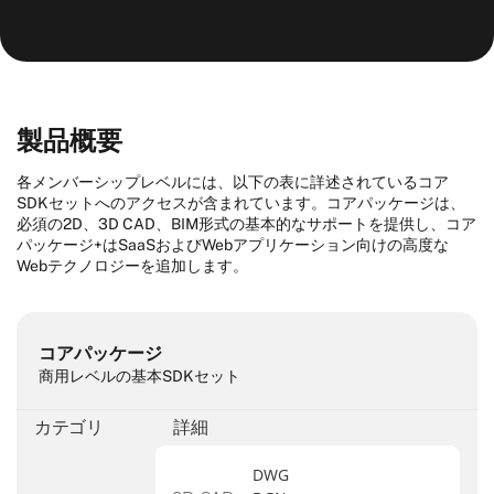
コアパ
コアパ
コアパ
基本製品
ッケー
ッケー
ッケー
ジ
ジ +
ジ +
限定
（100
再配布権
無制限
無制限
製品概要
コピー
まで）
各メンバーシップレベルには、以下の表に詳述されているコア
開発者シ
SDKセットへのアクセスが含まれています。コアパッケージは、
無制限
無制限
無制限
ート
必須の2D、3D CAD、BIM形式の基本的なサポートを提供し、コア
パッケージ+はSaaSおよびWebアプリケーション向けの高度な
Web/SaaS
いいえ
はい
はい
Webテクノロジーを追加します。
利用
ソースコ
ードへの
いいえ
いいえ
はい
コアパッケージ
アクセス
商用レベルの基本SDKセット
拡張機能
利用不
利用可
利用可
の購入
可
能
能
カテゴリ
詳細
初年度価
$3,000
$7,500
$37,500
格
DWG