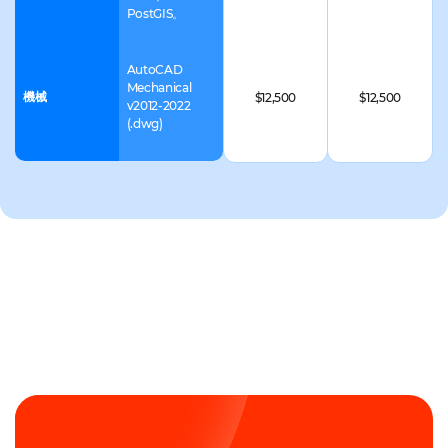
会員レベ
PostGIS。
ル向けの
基本SDK
AutoCAD
Mechanical
機械
$12,500
$12,500
セット +
v2012-2022
(.dwg)
inWEBテ
クノロジ
SDK
フォーマット
維持
設立
ー
BimRv
Revit: rvt
$6,250
$12,500
BimNw
Navisworks
$6,250
$12,500
Inventor,
IGES, Rhino,
CATIA V4,
CADDS,
3Shape DCM,
CATIA V5,
PLMXML,
MCAD
Parasolid,
$25,000
$50,000
SolidWorks,