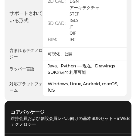
更新価格
$2,250
$4,500
$18,000
DGN
2D CAD:
アーキテクチャ
サポートされて
STEP
IGES
いる形式
3D CAD:
JT
QIF
IFC
BIM:
含まれるテクノロ
可視化、公開
ジー
Java、Python — 現在、Drawings
ラッパー言語
SDKのみで利用可能
Windows, Linux, Android, macOS,
対応プラットフォ
iOS
ーム
カ
テ
コアパッケージ
詳細
ゴ
維持会員および創設会員レベル向けの基本SDKセット + inWEB
テクノロジー
リ
サ
2D CAD: