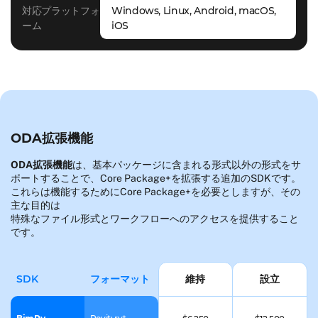
ジ
Windows, Linux, Android, macOS,
対応プラットフォ
ー
iOS
ーム
Java、
ラ
Python
カ
ッ
— 現在、
テ
パ
詳細
Drawings
ゴ
ー
SDKのみ
リ
言
で利用可
サ
語
ODA拡張機能
能
ポ
2D CAD: DWG
対
ー
ODA拡張機能
は、基本パッケージに含まれる形式以外の形式をサ
| DGN | 建築
応
ポートすることで、Core Package+を拡張する追加のSDKです。
ト
これらは機能するためにCore Package+を必要としますが、その
プ
さ
3D CAD: STEP
Windows,
主な目的は
ラ
れ
| IGES | JT |
Linux,
特殊なファイル形式とワークフローへのアクセスを提供すること
ッ
て
です。
QIF
Android,
ト
い
macOS,
フ
BIM: IFC
る
iOS
ォ
フォーマット
SDK
維持
設立
形
ー
式
ム