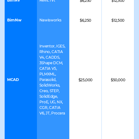
ODA Platform
BimRv
Revit: rvt
$6,250
$12,500
inWEBのすべて
コアパ
含
の機能:
ま
ッケー
BimNw
Nawisworks
$6,250
$12,500
れ
Drawings
ジ: 商
る
inWEB SDK
|
用レベ
テ
Common
Inventor, IGES,
ク
ルの基
Data
Rhino, CATIA
ノ
Environments
V4, CADDS,
本SDK
ロ
3Shape DCM,
SDK
CATIA V5,
セット
ジ
PLMXML,
inWEB SDKの
ー
MCAD
Parasolid,
$25,000
$50,000
視覚化
SolidWorks,
Creo, STEP,
C++、.NET —
SolidEdge,
ProE, UG, NX,
全製品で利用可
ラ
CGR, CATIA
能
ッ
V6, JT, Procera
パ
Java、Python
ー
— 現在、
言