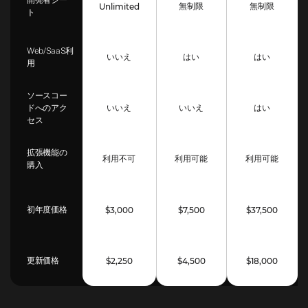
開発者シー
無制限
無制限
Unlimited
ト
Web/SaaS利
いいえ
はい
はい
用
ソースコー
いいえ
いいえ
はい
ドへのアク
セス
拡張機能の
利用不可
利用可能
利用可能
購入
$3,000
$7,500
$37,500
初年度価格
$2,250
$4,500
$18,000
更新価格
機能
商用
維持
設立