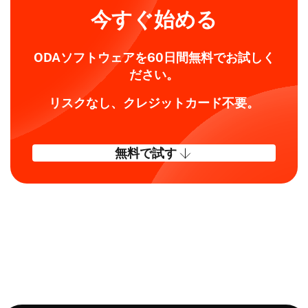
今すぐ始める
Creo, STEP,
SolidEdge,
ProE, UG, NX,
ODAソフトウェアを60日間無料でお試しく
CGR, CATIA
ださい。
V6, JT,
Procera
リスクなし、クレジットカード不要。
.RCP .RCS
スキャ
.LAS .PTS
ン・ト
.PTX .E57
$40,000
$40,000
無料で試す
ゥ・
.XYZ .OBJ
BIM
.DOT
AutoCAD
DWG
Civil 3D®
SDK用
$10,000
$10,000
v2006-2026
Civil
(.dwg)
DGNファイル
DGN
内のBentley®
SDK用
$33,333
$33,333
OpenRoads®