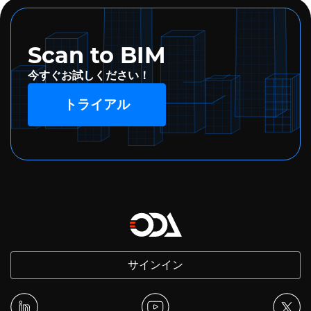
土木
データ用SDK
AutoCAD
Map 3D
Scan to BIM
(.dwg), SHP,
マップ
$10,000
$10,000
今すぐお試しください！
SDF, SQLite,
WFS,
トライアル
PostGIS.
AutoCAD
Mechanical
機械
$12,500
$12,500
v2012-2022
(.dwg)
サインイン