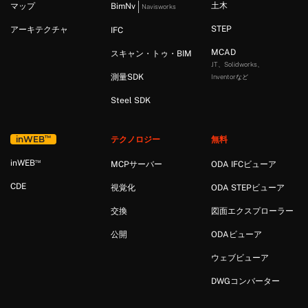
土木
マップ
BimNv
Navisworks
STEP
アーキテクチャ
IFC
MCAD
スキャン・トゥ・BIM
JT、Solidworks、
測量SDK
Inventorなど
Steel SDK
™
in
WEB
テクノロジー
無料
™
in
WEB
MCPサーバー
ODA IFCビューア
CDE
視覚化
ODA STEPビューア
交換
図面エクスプローラー
公開
ODAビューア
ウェブビューア
DWGコンバーター