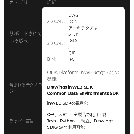
カテゴリ
詳細
ポ
DWG |
ー
DGN | 建
DWG
ト
築
DGN
2D CAD:
さ
アーキテクチャ
3D CAD:
サポートされて
れ
STEP
STEP |
IGES
いる形式
て
3D CAD:
IGES | JT
JT
い
QIF
| QIF
る
IFC
BIM:
形
BIM: IFC
式
ODA Platform inWEBのすべての
含
機能:
ま
含まれるテクノロ
Drawings inWEB SDK
ジー
れ
Common Data Environments SDK
る
inWEB SDKの視覚化
テ
可視化、
ク
公開
C++、.NET — 全製品で利用可能
ノ
Java、Python — 現在、Drawings
ラッパー言語
SDKのみで利用可能
ロ