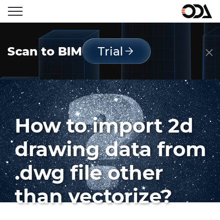
Scan to BIM
Trial
How to import 2d
drawing data from
.dwg file other
than vectorize?