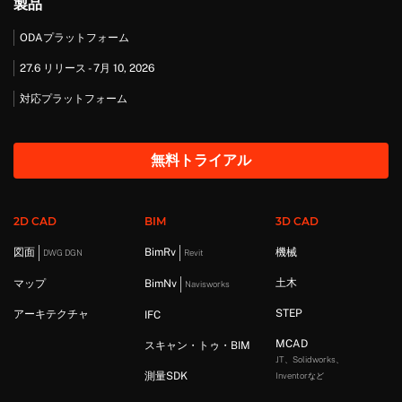
製品
ODAプラットフォーム
27.6 リリース - 7月 10, 2026
対応プラットフォーム
無料トライアル
2D CAD
BIM
3D CAD
図面
BimRv
機械
DWG DGN
Revit
土木
マップ
BimNv
Navisworks
STEP
アーキテクチャ
IFC
MCAD
スキャン・トゥ・BIM
JT、Solidworks、
測量SDK
Inventorなど