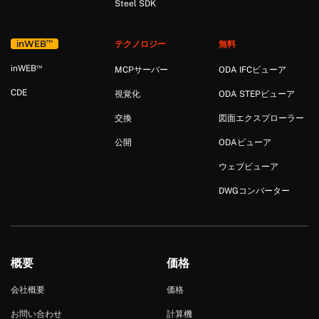
Steel SDK
™
in
WEB
テクノロジー
無料
™
in
WEB
MCPサーバー
ODA IFCビューア
CDE
視覚化
ODA STEPビューア
交換
図面エクスプローラー
公開
ODAビューア
ウェブビューア
DWGコンバーター
概要
価格
会社概要
価格
お問い合わせ
計算機