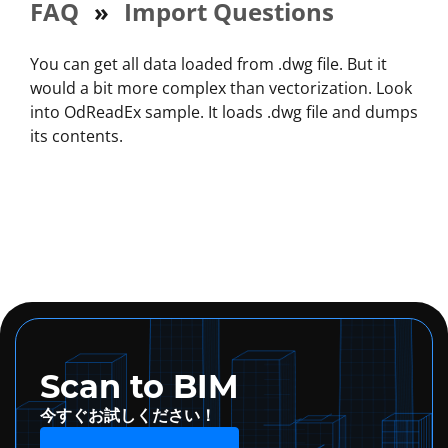
FAQ
»
Import Questions
You can get all data loaded from .dwg file. But it
would a bit more complex than vectorization. Look
into OdReadEx sample. It loads .dwg file and dumps
its contents.
Scan to BIM
今すぐお試しください！