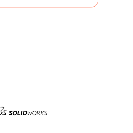
olid
orks