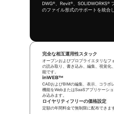
DWG®、Revit®、SOLIDWORK
のファイル形式のサポートを統合
完全な相互運用性スタック
オープンおよびプロプライエタリなフ
の読み取り、書き込み、編集、視覚化
能です。
inWEB™
CADおよびBIMの編集、表示、コラボ
機能をWebまたはSaaSアプリケーシ
み込みます。
ロイヤリティフリーの価格設定
定額の年間料金で無制限に配布できま