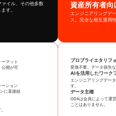
資産所有者向
S® ファイル、その他多数
します。
エンジニアリングデ
ス。完全な相互運用
プロプライエタリフ
ォーマット
変換不要、データ損失な
、公開が可
AIを活用したワーク
エンジニアリングデータ
レーション
す。
ョンに直接組
データ主権
ODAは会員によって運
ことはありません。
す。