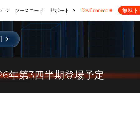
無料ト
プ
ソースコード
サポート
DevConnect
l
026年第3四半期登場予定