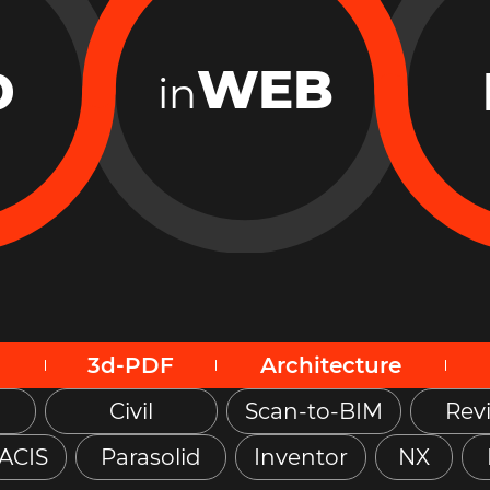
WEB
D
in
3d-PDF
Architecture
Civil
Scan-to-BIM
Revi
ACIS
Parasolid
Inventor
NX