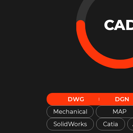
CA
DWG
DGN
Mechanical
MAP
SolidWorks
Catia