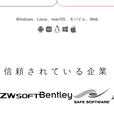
Available
Windows、Linux、macOS、モバイル、Web
for:
信頼されている企業
Safe
S
Bentley
ZW
Software
W
Soft