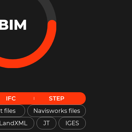
BIM
IFC
STEP
t files
Navisworks files
LandXML
JT
IGES