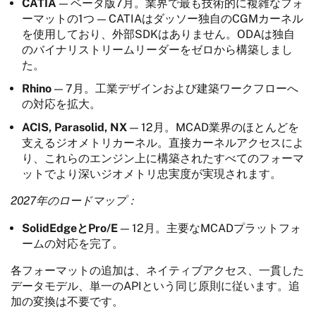
CATIA
— ベータ版7月。業界で最も技術的に複雑なフォ
ーマットの1つ — CATIAはダッソー独自のCGMカーネル
を使用しており、外部SDKはありません。ODAは独自
のバイナリストリームリーダーをゼロから構築しまし
た。
Rhino
— 7月。工業デザインおよび建築ワークフローへ
の対応を拡大。
ACIS, Parasolid, NX
— 12月。MCAD業界のほとんどを
支えるジオメトリカーネル。直接カーネルアクセスによ
り、これらのエンジン上に構築されたすべてのフォーマ
ットでより深いジオメトリ忠実度が実現されます。
2027年のロードマップ：
SolidEdgeとPro/E
— 12月。主要なMCADプラットフォ
ームの対応を完了。
各フォーマットの追加は、ネイティブアクセス、一貫した
データモデル、単一のAPIという同じ原則に従います。追
加の変換は不要です。