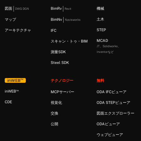
図面
BimRv
機械
DWG DGN
Revit
土木
マップ
BimNv
Navisworks
STEP
アーキテクチャ
IFC
MCAD
スキャン・トゥ・BIM
JT、Solidworks、
測量SDK
Inventorなど
Steel SDK
™
in
WEB
テクノロジー
無料
™
in
WEB
MCPサーバー
ODA IFCビューア
CDE
視覚化
ODA STEPビューア
交換
図面エクスプローラー
公開
ODAビューア
ウェブビューア